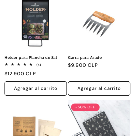
Holder para Plancha de Sal
Garra para Asado
Precio
$9.900 CLP
5
(5)
reseñas
habitual
Precio
$12.900 CLP
totales
habitual
Agregar al carrito
Agregar al carrito
-50% OFF