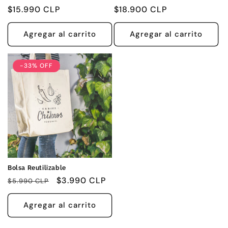
Precio
$15.990 CLP
Precio
$18.900 CLP
habitual
habitual
Agregar al carrito
Agregar al carrito
-33% OFF
Bolsa Reutilizable
Precio
Precio
$3.990 CLP
$5.990 CLP
habitual
de
oferta
Agregar al carrito