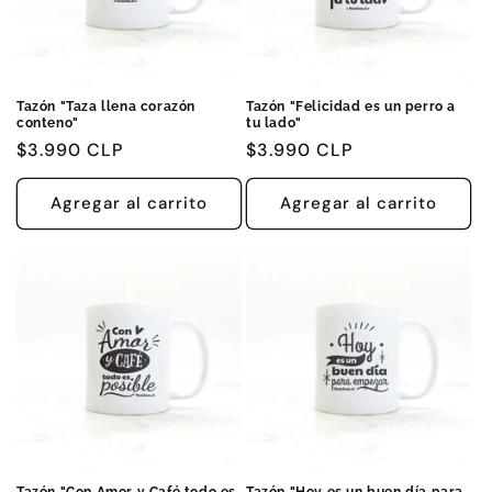
Tazón "Taza llena corazón
Tazón "Felicidad es un perro a
conteno"
tu lado"
Precio
$3.990 CLP
Precio
$3.990 CLP
habitual
habitual
Agregar al carrito
Agregar al carrito
Tazón "Con Amor y Café todo es
Tazón "Hoy es un buen día para