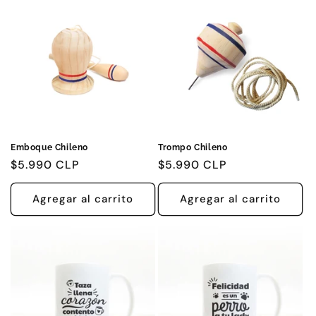
i
ó
n
:
Emboque Chileno
Trompo Chileno
Precio
$5.990 CLP
Precio
$5.990 CLP
habitual
habitual
Agregar al carrito
Agregar al carrito