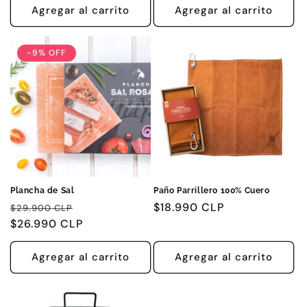
Agregar al carrito
Agregar al carrito
-9% OFF
Plancha de Sal
Paño Parrillero 100% Cuero
Precio
Precio
Precio
$18.990 CLP
$29.900 CLP
habitual
$26.990 CLP
de
habitual
oferta
Agregar al carrito
Agregar al carrito