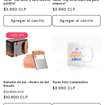
posible"
empezar"
Precio
$3.990 CLP
Precio
$3.990 CLP
habitual
habitual
Agregar al carrito
Agregar al carrito
-45% OFF
Rallador de Sal + Piedra de Sal
Tazón Feliz Cumpleaños
Rosada
Precio
$3.990 CLP
Precio
Precio
$19.900 CLP
habitual
habitual
$10.900 CLP
de
oferta