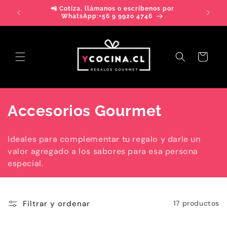
Ir
📲 Cotiza, llámanos o escríbenos por
directamente
>> DE
WhatsApp:+56 9 9920 4746
al contenido
Carrito
C
Accesorios Gourmet
o
Ideales para complementar tu regalo y darle un
l
valor agregado a los sabores para esa persona
especial.
e
c
Filtrar y ordenar
17 productos
c