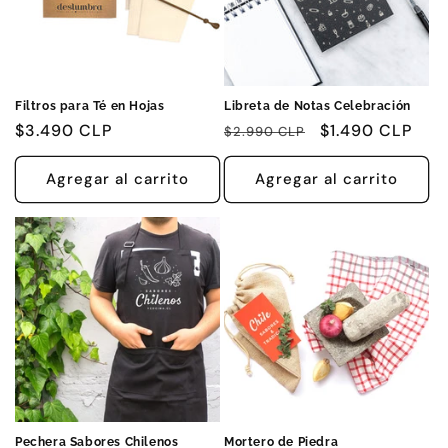
Filtros para Té en Hojas
Libreta de Notas Celebración
Precio
$3.490 CLP
Precio
Precio
$1.490 CLP
$2.990 CLP
habitual
habitual
de
oferta
Agregar al carrito
Agregar al carrito
Pechera Sabores Chilenos
Mortero de Piedra