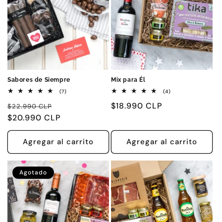
i
ó
n
:
Sabores de Siempre
Mix para Él
7
4
(7)
(4)
reseñas
reseñas
Precio
Precio
Precio
$18.990 CLP
totales
totales
$22.990 CLP
habitual
$20.990 CLP
de
habitual
oferta
Agregar al carrito
Agregar al carrito
Agotado