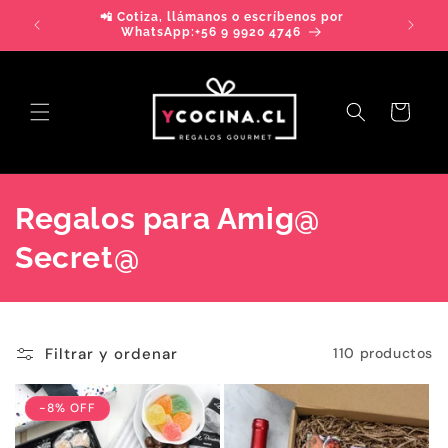
Ir
📲 Cotiza, llámanos o escríbenos por
directamente
>> DE
WhatsApp:+56 9 9920 4746
al contenido
Carrito
C
Regalos para Amig@
o
Secret@
l
e
Filtrar y ordenar
110 productos
c
c
-8% OFF