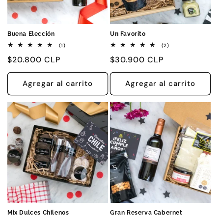
Buena Elección
Un Favorito
1
2
(1)
(2)
reseñas
reseñas
Precio
$20.800 CLP
Precio
$30.900 CLP
totales
totales
habitual
habitual
Agregar al carrito
Agregar al carrito
Mix Dulces Chilenos
Gran Reserva Cabernet