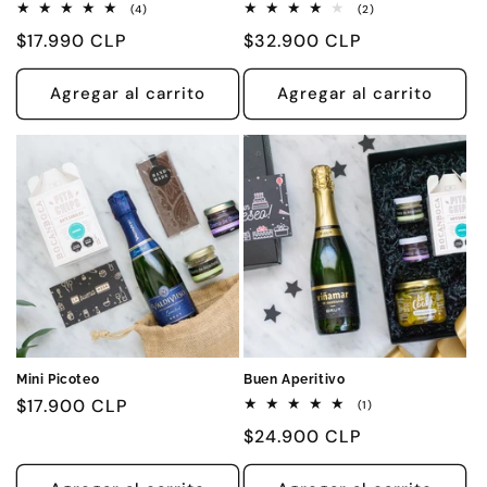
4
2
(4)
(2)
reseñas
reseñas
Precio
$17.990 CLP
Precio
$32.900 CLP
totales
totales
habitual
habitual
Agregar al carrito
Agregar al carrito
Mini Picoteo
Buen Aperitivo
Precio
$17.900 CLP
1
(1)
reseñas
habitual
Precio
$24.900 CLP
totales
habitual