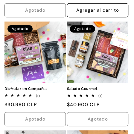
habitual
habitual
Agotado
Agregar al carrito
Agotado
Agotado
Disfrutar en Compañía
Saludo Gourmet
1
1
(1)
(1)
reseñas
reseñas
Precio
$30.990 CLP
Precio
$40.900 CLP
totales
totales
habitual
habitual
Agotado
Agotado