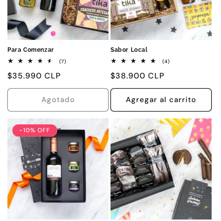
Para Comenzar
Sabor Local
7
4
(7)
(4)
reseñas
reseñas
Precio
$35.990 CLP
Precio
$38.900 CLP
totales
totales
habitual
habitual
Agotado
Agregar al carrito
-10% OFF