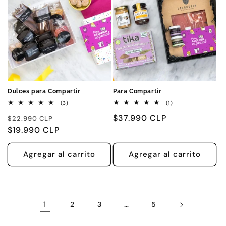
Dulces para Compartir
Para Compartir
3
1
(3)
(1)
reseñas
reseñas
Precio
Precio
Precio
$37.990 CLP
totales
totales
$22.990 CLP
habitual
$19.990 CLP
de
habitual
oferta
Agregar al carrito
Agregar al carrito
1
…
2
3
5