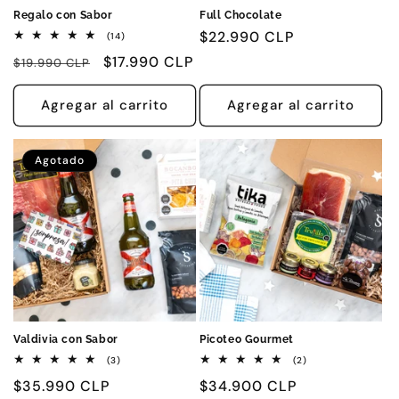
Regalo con Sabor
Full Chocolate
Precio
$22.990 CLP
14
(14)
reseñas
habitual
Precio
Precio
$17.990 CLP
totales
$19.990 CLP
habitual
de
oferta
Agregar al carrito
Agregar al carrito
Agotado
Valdivia con Sabor
Picoteo Gourmet
3
2
(3)
(2)
reseñas
reseñas
Precio
$35.990 CLP
Precio
$34.900 CLP
totales
totales