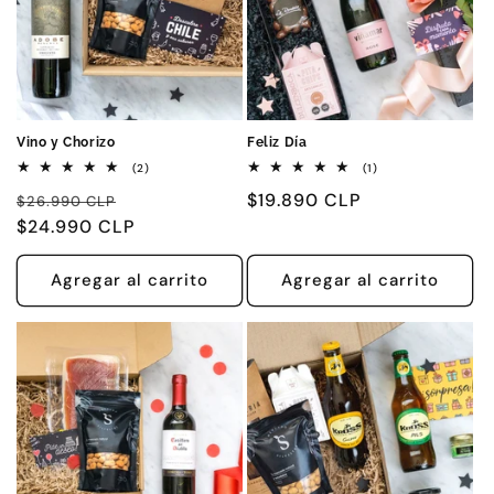
Vino y Chorizo
Feliz Día
2
1
(2)
(1)
reseñas
reseñas
Precio
Precio
Precio
$19.890 CLP
totales
totales
$26.990 CLP
habitual
$24.990 CLP
de
habitual
oferta
Agregar al carrito
Agregar al carrito