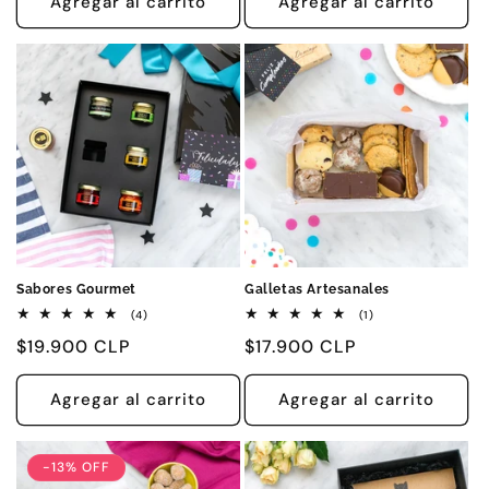
Agregar al carrito
Agregar al carrito
Sabores Gourmet
Galletas Artesanales
4
1
(4)
(1)
reseñas
reseñas
Precio
$19.900 CLP
Precio
$17.900 CLP
totales
totales
habitual
habitual
Agregar al carrito
Agregar al carrito
-13% OFF