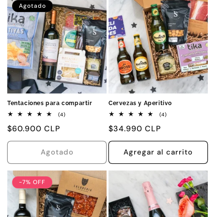
Agotado
Tentaciones para compartir
Cervezas y Aperitivo
4
4
(4)
(4)
reseñas
reseñas
Precio
$60.900 CLP
Precio
$34.990 CLP
totales
totales
habitual
habitual
Agotado
Agregar al carrito
-7% OFF