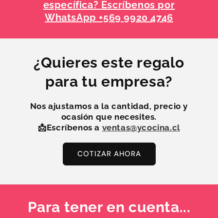
específica? Escríbenos por
WhatsApp +569 9920 4746
¿Quieres este regalo
para tu empresa?
Nos ajustamos a la
cantidad, precio y
ocasión
que necesites.
📩Escríbenos a
ventas@ycocina.cl
COTIZAR AHORA
Para tener en cuenta...