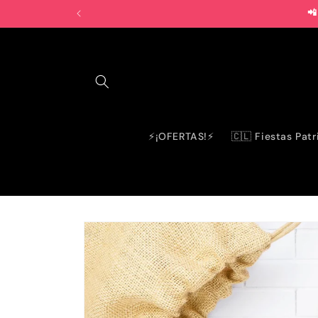
Ir
📲
directamente
al contenido
⚡¡OFERTAS!⚡
🇨🇱 Fiestas Patr
Ir
directamente
a la
información
del producto