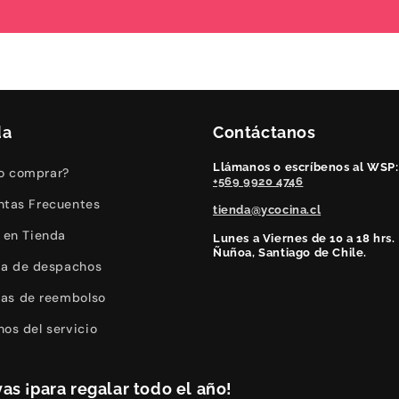
da
Contáctanos
Llámanos o escríbenos al WSP:
 comprar?
+569 9920 4746
ntas Frecuentes
tienda@ycocina.cl
o en Tienda
Lunes a Viernes de 10 a 18 hrs.
Ñuñoa, Santiago de Chile.
ica de despachos
icas de reembolso
nos del servicio
as ¡para regalar todo el año!