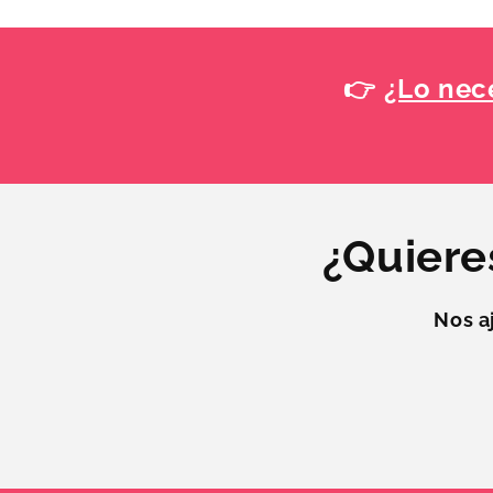
👉
¿Lo nece
¿Quiere
Nos a