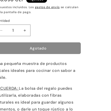
abitual
puestos incluidos. Los
gastos de envío
se calculan
 la pantalla de pago.
ntidad
Reducir
Aumentar
cantidad
cantidad
para
para
Cocina
Cocina
Agotado
de
de
Origen
Origen
a pequeña muestra de productos
cales ideales para cocinar con sabor a
ile.
ECUERDA:
La bolsa del regalo puedes
utilizarla, elaboradas con fibras
turales es ideal para guardar algunos
imentos, o darle un toque rústico a lo