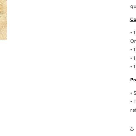
qu
Co
• 
Or
• 
• 
• 
Pr
• 
• 
re