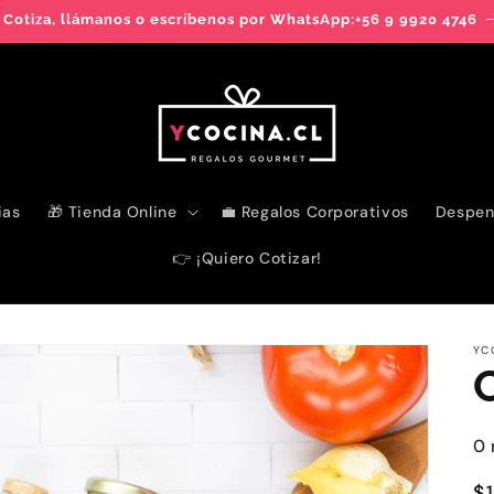
 Cotiza, llámanos o escríbenos por WhatsApp:+56 9 9920 4746
ias
🎁 Tienda Online
💼 Regalos Corporativos
Despen
👉 ¡Quiero Cotizar!
YC
0 
P
$