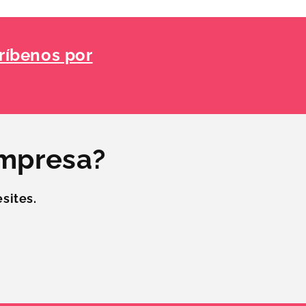
ríbenos por
empresa?
sites.