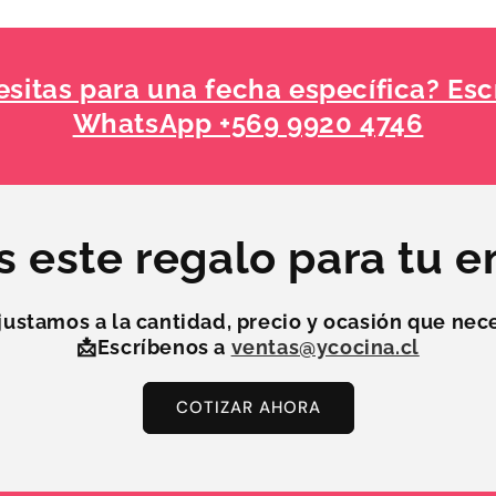
sitas para una fecha específica? Esc
WhatsApp +569 9920 4746
s este regalo para tu 
justamos a la
cantidad, precio y ocasión
que nece
📩Escríbenos a
ventas@ycocina.cl
COTIZAR AHORA