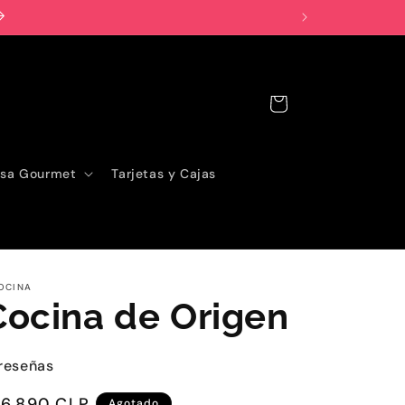
Carrito
sa Gourmet
Tarjetas y Cajas
OCINA
Cocina de Origen
reseñas
recio
16.890 CLP
Agotado