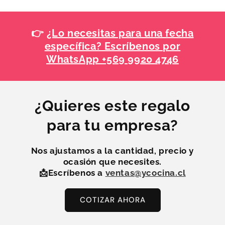
👉
¿Lo necesitas para una fecha
específica? Escríbenos por
WhatsApp +569 9920 4746
¿Quieres este regalo
para tu empresa?
Nos ajustamos a la
cantidad, precio y
ocasión
que necesites.
📩Escríbenos a
ventas@ycocina.cl
COTIZAR AHORA