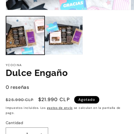
YCOCINA
Dulce Engaño
0 reseñas
Precio
Precio
$21.990 CLP
$25.990 CLP
Agotado
habitual
de
Impuestos incluidos. Los
gastos de envío
se calculan en la pantalla de
oferta
pago.
Cantidad