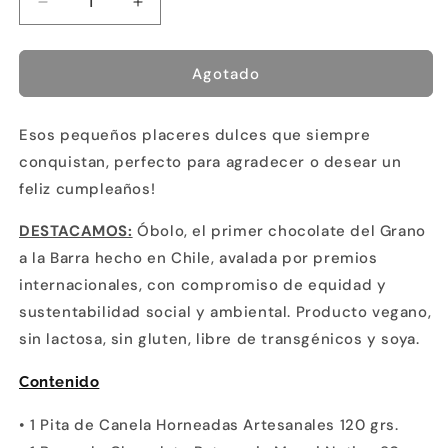
Reducir
Aumentar
cantidad
cantidad
para
para
Dulce
Dulce
Agotado
Engaño
Engaño
Esos pequeños placeres dulces que siempre
conquistan, perfecto para agradecer o desear un
feliz cumpleaños!
DESTACAMOS:
Óbolo, el primer chocolate del Grano
a la Barra hecho en Chile, avalada por premios
internacionales, con compromiso de equidad y
sustentabilidad social y ambiental. Producto vegano,
sin lactosa, sin gluten, libre de transgénicos y soya.
Contenido
• 1 Pita de Canela Horneadas Artesanales 120 grs.