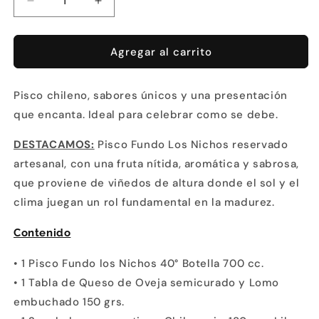
Reducir
Aumentar
cantidad
cantidad
para
para
Listo
Listo
Agregar al carrito
para
para
Celebrar
Celebrar
Pisco chileno, sabores únicos y una presentación
que encanta. Ideal para celebrar como se debe.
DESTACAMOS:
Pisco Fundo Los Nichos reservado
artesanal, con una fruta nítida, aromática y sabrosa,
que proviene de viñedos de altura donde el sol y el
clima juegan un rol fundamental en la madurez.
Contenido
• 1 Pisco Fundo los Nichos 40° Botella 700 cc.
• 1 Tabla de Queso de Oveja semicurado y Lomo
embuchado 150 grs.