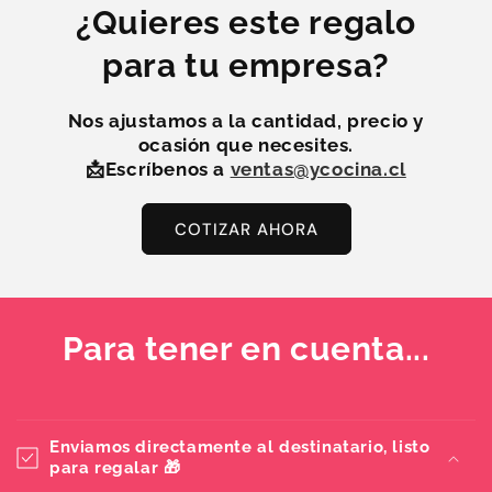
¿Quieres este regalo
para tu empresa?
Nos ajustamos a la
cantidad, precio y
ocasión
que necesites.
📩Escríbenos a
ventas@ycocina.cl
COTIZAR AHORA
Para tener en cuenta...
Enviamos directamente al destinatario, listo
para regalar 🎁