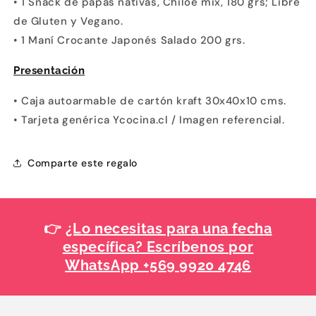
• 1 Snack de papas nativas, Chiloe mix, 180 grs; Libre
de Gluten y Vegano.
• 1 Maní Crocante Japonés Salado 200 grs.
Presentación
•
Caja autoarmable de cartón kraft 30x40x10 cms.
• Tarjeta genérica Ycocina.cl / Imagen referencial.
Comparte este regalo
👉
¿Lo necesitas para una fecha
específica? Escríbenos por
WhatsApp +569 9920 4746