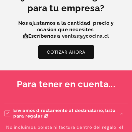
para tu empresa?
Nos ajustamos a la
cantidad, precio y
ocasión
que necesites.
📩Escríbenos a
ventas@ycocina.cl
COTIZAR AHORA
Para tener en cuenta...
Enviamos directamente al destinatario, listo
para regalar 🎁
No incluimos boleta ni factura dentro del regalo; el