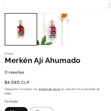
ETNIA
Merkén Ají Ahumado
0 reseñas
Precio
$4.590 CLP
habitual
Impuestos incluidos. Los
gastos de envío
se calculan en la pantalla de
pago.
Formato