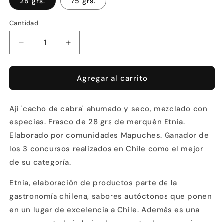
28 grs.
75 grs.
Cantidad
Reducir
Aumentar
cantidad
cantidad
para
para
Merkén
Merkén
Agregar al carrito
Ají
Ají
Ahumado
Ahumado
Aji 'cacho de cabra' ahumado y seco, mezclado con
especias. Frasco de 28 grs de merquén Etnia.
Elaborado por comunidades Mapuches. Ganador de
los 3 concursos realizados en Chile como el mejor
de su categoría.
Etnia, elaboración de productos parte de la
gastronomía chilena, sabores autóctonos que ponen
en un lugar de excelencia a Chile. Además es una