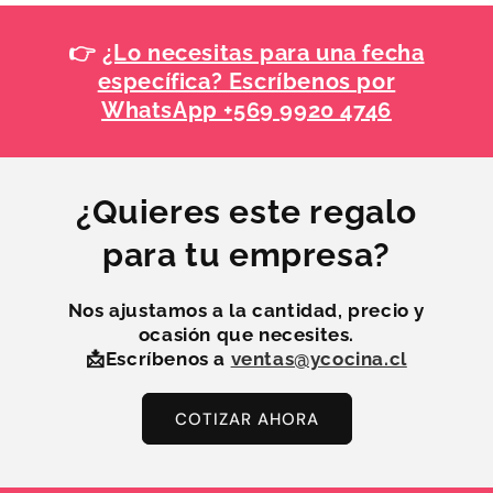
👉
¿Lo necesitas para una fecha
específica? Escríbenos por
WhatsApp +569 9920 4746
¿Quieres este regalo
para tu empresa?
Nos ajustamos a la
cantidad, precio y
ocasión
que necesites.
📩Escríbenos a
ventas@ycocina.cl
COTIZAR AHORA