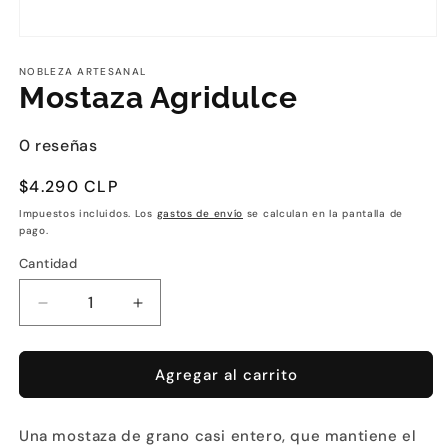
NOBLEZA ARTESANAL
Mostaza Agridulce
0 reseñas
Precio
$4.290 CLP
habitual
Impuestos incluidos. Los
gastos de envío
se calculan en la pantalla de
pago.
Cantidad
Reducir
Aumentar
cantidad
cantidad
para
para
Mostaza
Mostaza
Agregar al carrito
Agridulce
Agridulce
Una mostaza de grano casi entero, que mantiene el