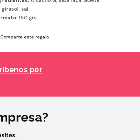
gredientes:
Alcachofa, albahaca, aceite
 girasol, sal.
ormato
: 150 grs.
Comparte este regalo
ríbenos por
empresa?
sites.