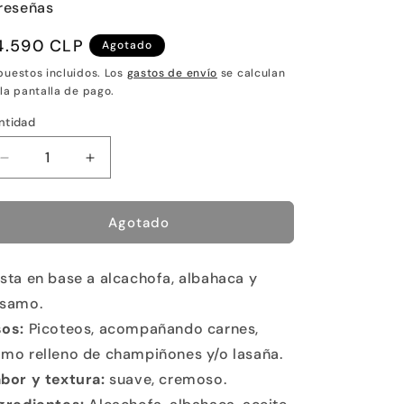
reseñas
recio
4.590 CLP
Agotado
abitual
puestos incluidos. Los
gastos de envío
se calculan
 la pantalla de pago.
ntidad
Reducir
Aumentar
cantidad
cantidad
para
para
Pesto
Pesto
Agotado
de
de
Alcachofines
Alcachofines
sta en base a alcachofa, albahaca y
samo.
os:
Picoteos, acompañando carnes,
mo relleno de champiñones y/o lasaña.
bor y textura:
suave, cremoso.