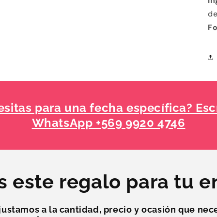
In
de
F
sitas para una fecha específica? Esc
WhatsApp +569 9920 4746
s este regalo para tu 
justamos a la
cantidad, precio y ocasión
que nece