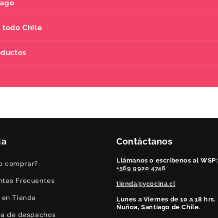
pago
 todo Chile
oductos
da
Contáctanos
Llámanos o escríbenos al WSP:
 comprar?
+569 9920 4746
ntas Frecuentes
tienda@ycocina.cl
o en Tienda
Lunes a Viernes de 10 a 18 hrs.
Ñuñoa, Santiago de Chile.
ica de despachos