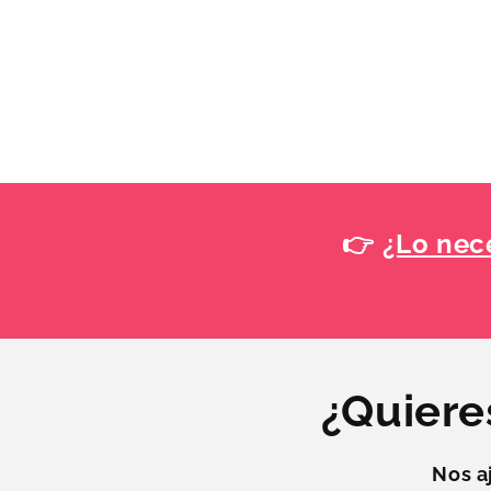
👉
¿Lo nece
¿Quiere
Nos a