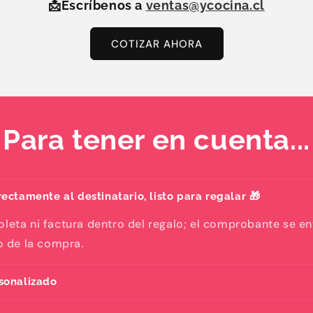
📩Escríbenos a
ventas@ycocina.cl
COTIZAR AHORA
Para tener en cuenta...
ectamente al destinatario, listo para regalar 🎁
oleta ni factura dentro del regalo; el comprobante se e
eo de la compra.
sonalizado