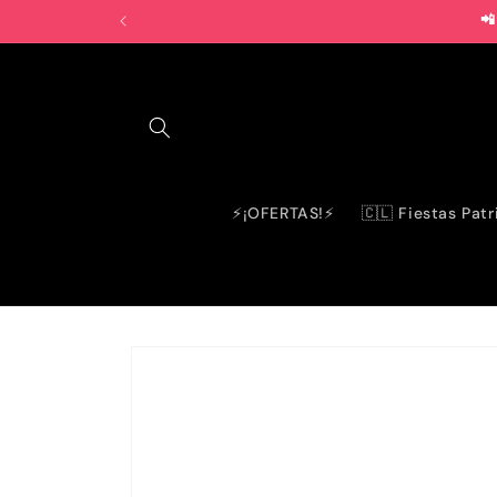
Ir
📲
directamente
al contenido
⚡¡OFERTAS!⚡
🇨🇱 Fiestas Patr
Ir
directamente
a la
información
del producto