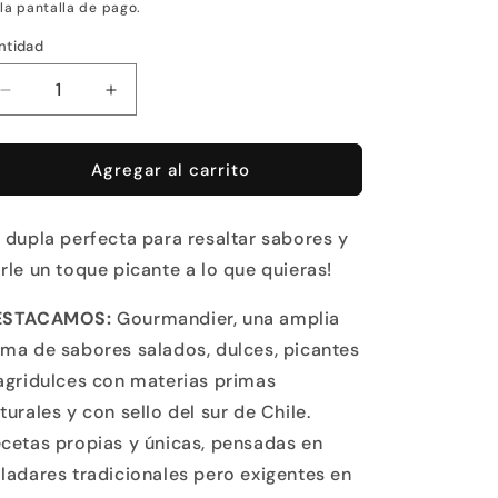
 la pantalla de pago.
ntidad
Reducir
Aumentar
cantidad
cantidad
para
para
Sabor
Sabor
Agregar al carrito
y
y
Tradición
Tradición
 dupla perfecta para resaltar sabores y
rle un toque picante a lo que quieras!
ESTACAMOS:
Gourmandier, una amplia
ma de sabores salados, dulces, picantes
agridulces con materias primas
turales y con sello del sur de Chile.
cetas propias y únicas, pensadas en
ladares tradicionales pero exigentes en