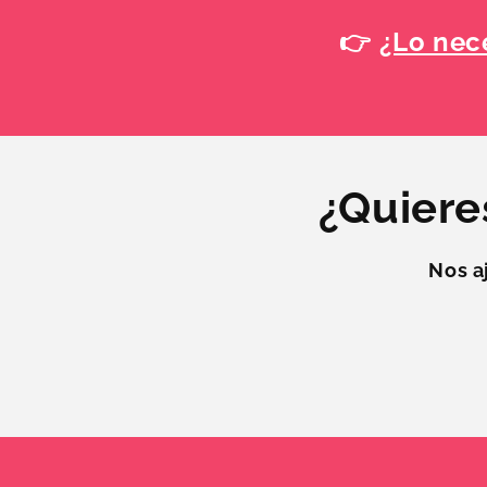
👉
¿Lo nece
¿Quiere
Nos a