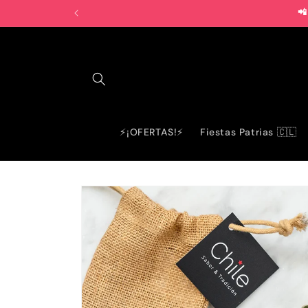
Ir
📲
directamente
al contenido
⚡¡OFERTAS!⚡
Fiestas Patrias 🇨🇱
Ir
directamente
a la
información
del producto