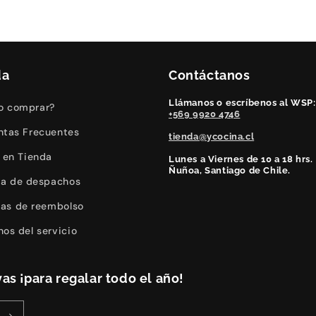
da
Contáctanos
Llámanos o escríbenos al WSP:
 comprar?
+569 9920 4746
ntas Frecuentes
tienda@ycocina.cl
o en Tienda
Lunes a Viernes de 10 a 18 hrs.
Ñuñoa, Santiago de Chile.
ica de despachos
icas de reembolso
nos del servicio
as ¡para regalar todo el año!