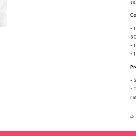
sa
Co
• 
30
• 
• 
Pr
• 
• 
re