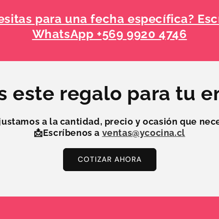
sitas para una fecha específica? Esc
WhatsApp +569 9920 4746
s este regalo para tu 
justamos a la
cantidad, precio y ocasión
que nece
📩Escríbenos a
ventas@ycocina.cl
COTIZAR AHORA