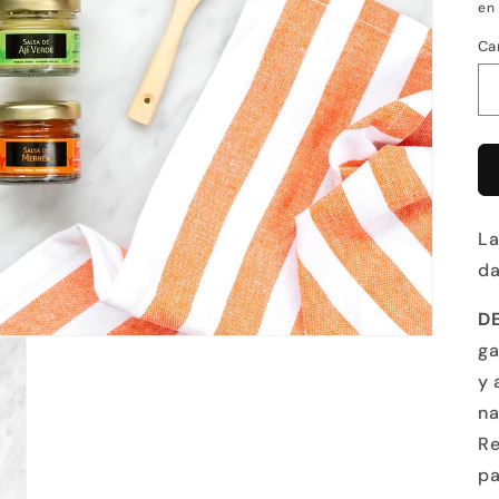
en
Ca
La
da
D
ga
y 
na
Re
pa