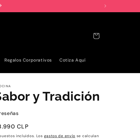
Carrito
Regalos Corporativos
Cotiza Aquí
OCINA
Sabor y Tradición
reseñas
recio
8.990 CLP
abitual
puestos incluidos. Los
gastos de envío
se calculan