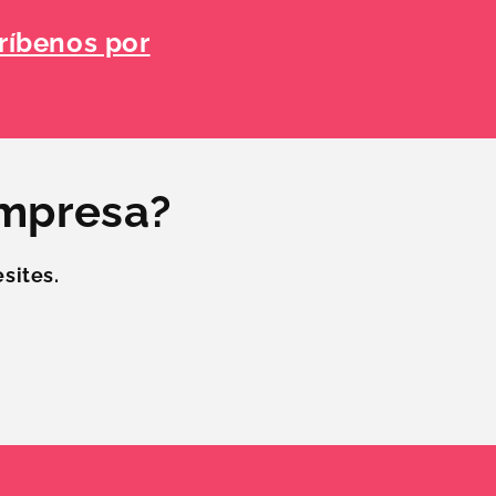
ríbenos por
empresa?
sites.