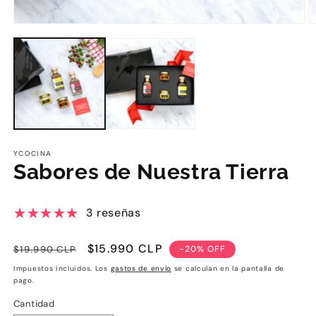
YCOCINA
Sabores de Nuestra Tierra
3 reseñas
Precio
Precio
$15.990 CLP
$19.990 CLP
-20% OFF
habitual
de
Impuestos incluidos. Los
gastos de envío
se calculan en la pantalla de
oferta
pago.
Cantidad