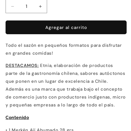
Reducir
Aumentar
cantidad
cantidad
para
para
Sabores
Sabores
Agregar al carrito
de
de
Nuestra
Nuestra
Todo el sazón en pequeños formatos para disfrutar
Tierra
Tierra
en grandes comidas!
DESTACAMOS:
Etnia, elaboración de productos
parte de la gastronomía chilena, sabores autóctonos
que ponen en un lugar de excelencia a Chile.
Además es una marca que trabaja bajo el concepto
de comercio justo con productores indígenas, micro
y pequeñas empresas a lo largo de todo el país.
Contenido
• 1 Merkén Ají Ahumado 28 grs.