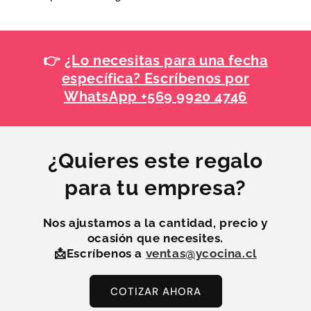
👉
¿Lo necesitas para una fecha
específica? Escríbenos por
WhatsApp +569 9920 4746
¿Quieres este regalo
para tu empresa?
Nos ajustamos a la
cantidad, precio y
ocasión
que necesites.
📩Escríbenos a
ventas@ycocina.cl
COTIZAR AHORA