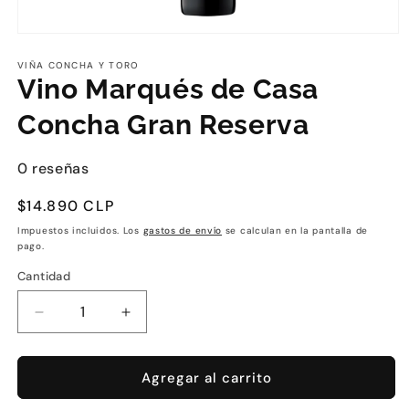
VIÑA CONCHA Y TORO
Vino Marqués de Casa
Concha Gran Reserva
0 reseñas
Precio
$14.890 CLP
habitual
Impuestos incluidos. Los
gastos de envío
se calculan en la pantalla de
pago.
Cantidad
Reducir
Aumentar
cantidad
cantidad
para
para
Vino
Vino
Agregar al carrito
Marqués
Marqués