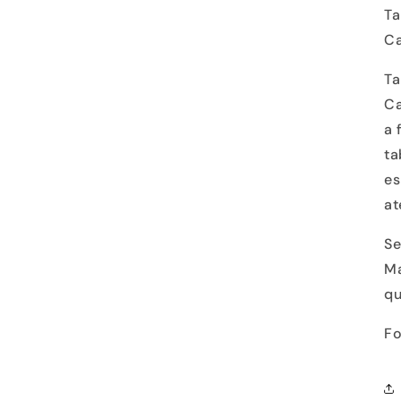
Ta
Ca
Ta
Ca
a 
ta
es
at
Se
Ma
qu
Fo