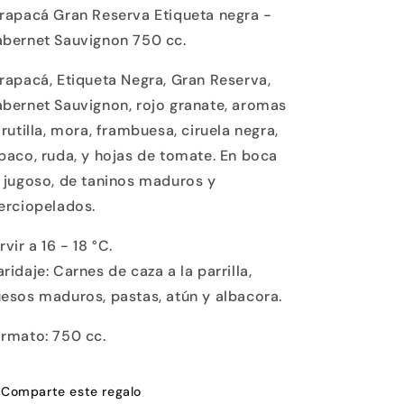
rapacá Gran Reserva Etiqueta negra -
Reserva
Reserva
Etiqueta
Etiqueta
bernet Sauvignon 750 cc.
Negra
Negra
Cabernet
Cabernet
rapacá, Etiqueta Negra, Gran Reserva,
Sauvignon
Sauvignon
bernet Sauvignon, rojo granate, aromas
frutilla, mora, frambuesa, ciruela negra,
baco, ruda, y hojas de tomate. En boca
 jugoso, de taninos maduros y
erciopelados.
rvir a 16 - 18 °C.
ridaje: Carnes de caza a la parrilla,
esos maduros, pastas, atún y albacora.
rmato: 750 cc.
Comparte este regalo