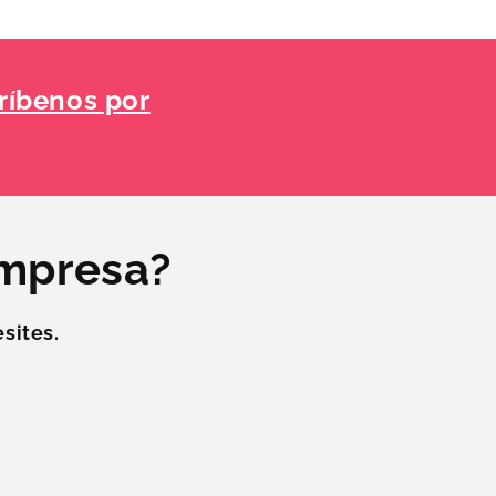
ríbenos por
empresa?
sites.