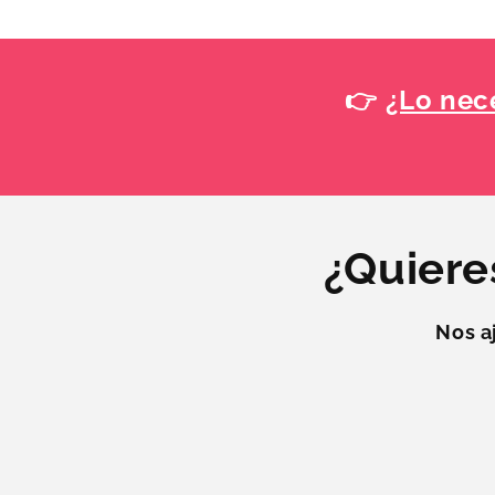
👉
¿Lo nece
¿Quiere
Nos a