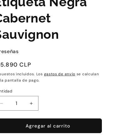
Etiqueta Negra
Cabernet
Sauvignon
reseñas
recio
15.890 CLP
abitual
puestos incluidos. Los
gastos de envío
se calculan
 la pantalla de pago.
ntidad
Reducir
Aumentar
cantidad
cantidad
para
para
Vino
Vino
Agregar al carrito
Tarapacá
Tarapacá
Gran
Gran