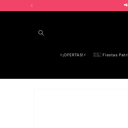
Ir
📲
directamente
al contenido
⚡¡OFERTAS!⚡
🇨🇱 Fiestas Patr
Ir
directamente
a la
información
del producto