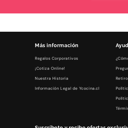
Más información
Ayu
Regalos Corporativos
¿Cómo
¡Cotiza Online!
Pregu
Nuestra Historia
Retir
Información Legal de Ycocina.cl
Polít
Polít
Térmi
Suscríbete y recibe ofertas exclusiv