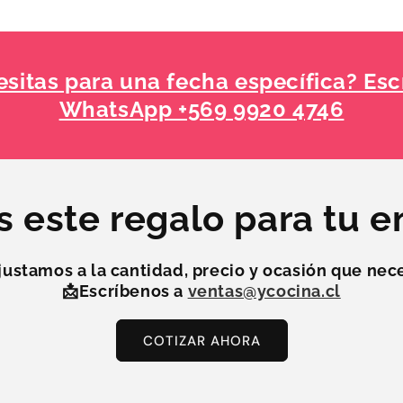
sitas para una fecha específica? Esc
WhatsApp +569 9920 4746
s este regalo para tu 
justamos a la
cantidad, precio y ocasión
que nece
📩Escríbenos a
ventas@ycocina.cl
COTIZAR AHORA