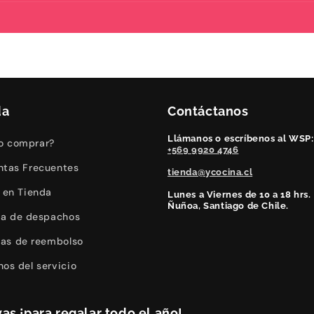
da
Contáctanos
Llámanos o escríbenos al WSP:
 comprar?
+569 9920 4746
ntas Frecuentes
tienda@ycocina.cl
o en Tienda
Lunes a Viernes de 10 a 18 hrs.
Ñuñoa, Santiago de Chile.
ica de despachos
icas de reembolso
nos del servicio
as ¡para regalar todo el año!